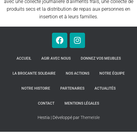
avec une collecte journalière d’aliments frais, une collecte de
produits secs et la distribution de repas aux personnes en
insertion et à leurs familles.​
ACCUEIL
AGIR AVEC NOUS
DONNEZ VOS MEUBLES
LA BROCANTE SOLIDAIRE
NOS ACTIONS
NOTRE ÉQUIPE
NOTRE HISTOIRE
PARTENAIRES
ACTUALITÉS
CONTACT
MENTIONS LÉGALES
Hestia | Développé par
ThemeIsle