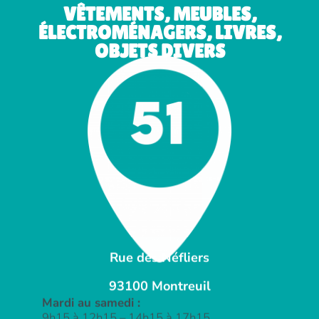
VÊTEMENTS, MEUBLES,
ÉLECTROMÉNAGERS, LIVRES,
OBJETS DIVERS
Rue des Néfliers
93100 Montreuil
Mardi au samedi :
9h15 à 12h15 – 14h15 à 17h15