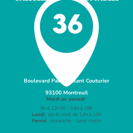
Boulevard Paul Vaillant Couturier
93100 Montreuil
Mardi au samedi
:
9h à 12h30 – 14h à 18h
Lundi
: après midi de 14h à 18h
Fermé
: dimanche – lundi matin