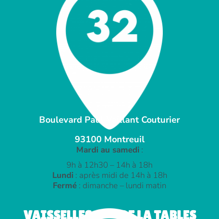
Boulevard Paul Vaillant Couturier
93100 Montreuil
Mardi au samedi
:
9h à 12h30 – 14h à 18h
Lundi
: après midi de 14h à 18h
Fermé
: dimanche – lundi matin
VAISSELLES ART DE LA TABLES