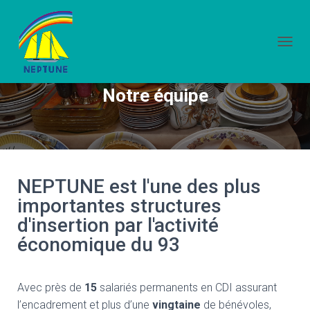
D
É
P
Notre équipe
L
I
E
R
L
A
N
NEPTUNE est l'une des plus
A
V
importantes structures
I
d'insertion par l'activité
G
A
économique du 93
T
I
O
Avec près de
15
salariés permanents en CDI assurant
N
l’encadrement et plus d’une
vingtaine
de bénévoles,